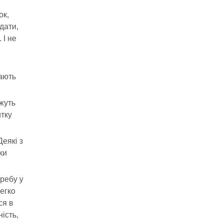
ок,
дати,
 І не
вають
ожуть
итку
Деякі з
ки
требу у
легко
ся в
ість,