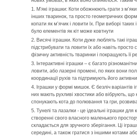
нових умовах, в яких воно опинилося. Таким ч
1. М'які іграшки: Коти обожнюють грати з м’як
інших тваринок, та просто геометричних форм.
копати як м’ячик і ловити їх. При виборі таких 
було елементів як кіт може ковтнути
2. Висячі іграшки. Коти дуже люблять такі ігра
підстрибувати та ловити їх або навіть просто 
фізичну активність тваринки і покращують її р
3. Інтерактивні іграшки – є багато різноманітн
ловити, або лазерні промені, по яких вони по
координації рухів та підтримують його активни
4. Іграшки у формі мишок. Є безліч варіантів 
них мають рухливі хвостики або вібрують, що 
спонукають кота до полювання та гри, розвива
5. Тунелі та лазалки - це ідеальні іграшки для
створенні свого власного маленького простору.
складається для зручного зберігання. Ці іграш
середині, а також гратися з іншими котами аб