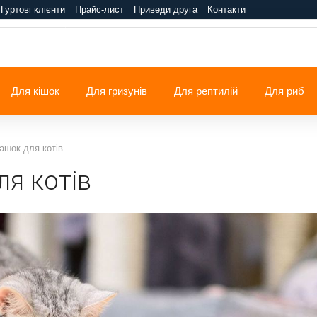
Гуртові клієнти
Прайс-лист
Приведи друга
Контакти
Для кішок
Для гризунів
Для рептилій
Для риб
рашок для котів
ля котів