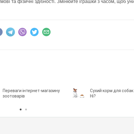
умові та фізичні здібності. Змінюйте іграшки з часом, щоб ун
Переваги інтернет-магазину
Сухий корм для собак 
зоотоварів
Ні?