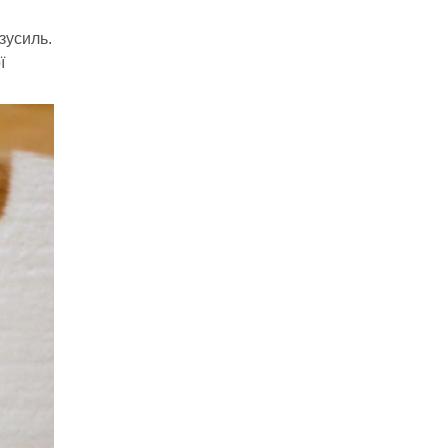
зусиль.
ї