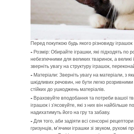
Перед покупкою будь якого різновиду іграшок в
⁃ Розмір: Обирайте іграшки, які підходять по 
небезпечними для великих тваринок, а великі 
зверніть увагу на структуру іграшок, перекон
⁃ Матеріали: Зверніть увагу на матеріали, з я
шкідливих речовин, не бути легко розривними 
стійких до ушкоджень матеріалів.
⁃ Враховуйте вподобання та потреби вашої тв
іграшок і з'ясовуйте, які з них він найбільше
надихатимуть його на гру та забаву.
⁃ Для того, аби задіяти всі сенсорні рецептор
гризунців, м’ячики іграшки зі звуком, рухомі