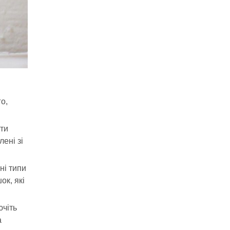
о,
ити
ені зі
ні типи
ок, які
ючіть
а