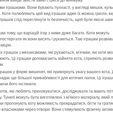
ином вийде звести зайві стреси до мінімуму.
ими іграшками. Вони бувають пухнасті, у вигляді мишок, куль
 Коти полюбляють цей вид іграшок адже їх можна гризти, ки
іграшок слід переглянути їх безпечність, щоб були якісні шви.
шки тому, що варіацій ігор з ними дуже багато. Коти можуть
спостерігати як вони висять і рухаються. Такі іграшки розви
еакцію.
их іграшок з механізмами, які рухаються, м'ячики, які коти м
люють. Ці іграшки допомагають зайняти кота, сприяють розв
м.
іграшок у формі мишенят, які привернуть увагу вашого кота. 
надає ще більшої привабливості для котячих лапок. Ці іграш
ючи його інстинкти.
 котів, які люблять приховуватися, досліджувати та мають по
 Тунелі можуть бути виготовлені з м'якого матеріалу, який 
ки пропонують коту можливість прокрадатися, бігти та грати
о власниками через отвори. Вони стимулюють фізичну активн