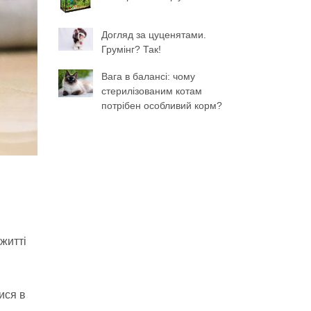
Догляд за цуценятами.
Грумінг? Так!
Вага в балансі: чому
стерилізованим котам
потрібен особливий корм?
житті
ися в