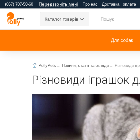
Передзвоніть мені
(067) 707-50-60
Про нас
Доставка і оплата
Каталог товарів
Для собак
PollyPets
Новини, статті та огляди
Різновиди іг
Різновиди іграшок д