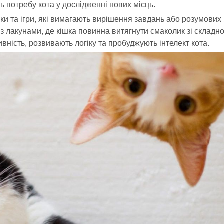
 потребу кота у дослідженні нових місць.
ки та ігри, які вимагають вирішення завдань або розумових 
ли з лакунами, де кішка повинна витягнути смаколик зі складно
ивність, розвивають логіку та пробуджують інтелект кота.