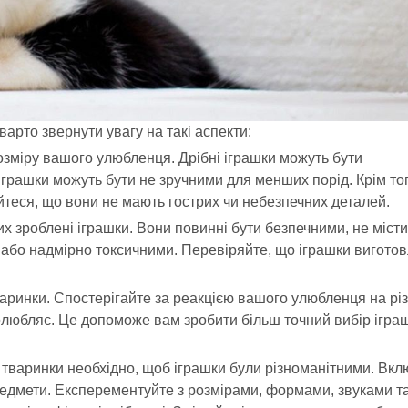
арто звернути увагу на такі аспекти:
розміру вашого улюбленця. Дрібні іграшки можуть бути
іграшки можуть бути не зручними для менших порід. Крім тог
айтеся, що вони не мають гострих чи небезпечних деталей.
ких зроблені іграшки. Вони повинні бути безпечними, не міст
або надмірно токсичними. Перевіряйте, що іграшки виготовл
аринки. Спостерігайте за реакцією вашого улюбленця на різ
 полюбляє. Це допоможе вам зробити більш точний вибір іграш
и тваринки необхідно, щоб іграшки були різноманітними. Вкл
 предмети. Експерементуйте з розмірами, формами, звуками т