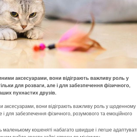
ємними аксесуарами, вони відіграють важливу роль у
ільки для розваги, але і для забезпечення фізичного,
аших пухнастих друзів.
ми аксесуарами, вони відіграють важливу роль у щоденному 
але і для забезпечення фізичного, розумового та емоційного
ть маленькому кошеняті набагато швидше і легше адаптуват