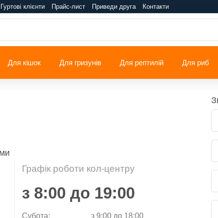
Гуртові клієнти
Прайс-лист
Приведи друга
Контакти
Для кішок
Для гризунів
Для рептилій
Для риб
З
ами
Графік роботи кол-центру
з 8:00 до 19:00
Субота:
з 9:00 до 18:00