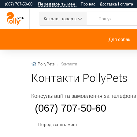
Передзвоніть мені
(067) 707-50-60
Про нас
Доставка і оплата
Каталог товарів
Для собак
PollyPets
Контакти
Контакти
PollyPets
Консультації та замовлення за телефон
(067) 707-50-60
Передзвоніть мені