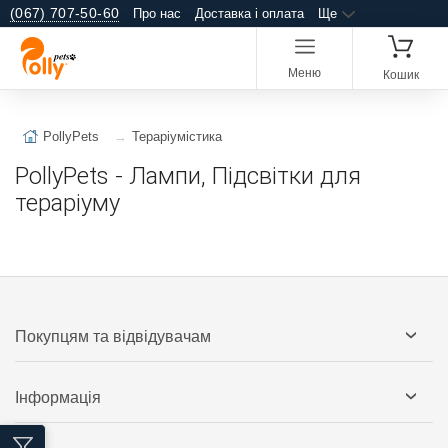
(067) 707-50-60
Про нас
Доставка і оплата
Ще
Меню
Кошик
PollyPets
Тераріумістика
PollyPets - Лампи, Підсвітки для
тераріуму
Покупцям та відвідувачам
Інформація