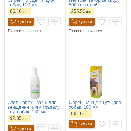
Спрей "Місце Ні" для
Нейтралізатор запаху,
собак, 100 мл
500 мл спрей
86.10
255.50
грн.
грн.
Купити
Купити
Товар є в наявності
Товар є в наявності
Стоп Запах - засіб для
Спрей "Місце? Тут!" для
знищення плям і запаху
собак, 100 мл
сечі собак, 150 мл
86.10
грн.
92.35
грн.
Купити
Купити