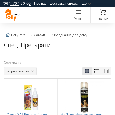
(067) 707-50-60
Про нас
Доставка і оплата
Ще
Меню
Кошик
PollyPets
Собаки
Обладнання для дому
Спец. Препарати
Сортування
за рейтингом