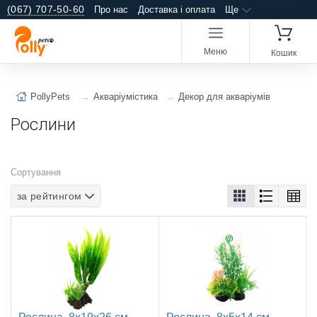
(067) 707-50-60
Про нас
Доставка і оплата
Ще
Меню
Кошик
PollyPets
Акваріумістика
Декор для акваріумів
Рослини
Сортування
за рейтингом