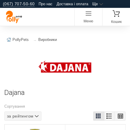
(067) 707-50-60
Про нас
Доставка і оплата
Ще
Меню
Кошик
PollyPets
Виробники
Dajana
Сортування
за рейтингом