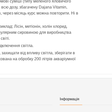
рмові суміші (типу меленого яловичого
всю дозу, збагачену Dajana Vitamin,
в, через місяць курс можна повторити. Ні в
лад: Лісін, метіонін, холін хлорид,
 є популярним сировиною для виробництва
світі.
ідключення світла.
 захищати від впливу світла, зберігати в
хована на обробку 200 літрів акваріумної
Інформація