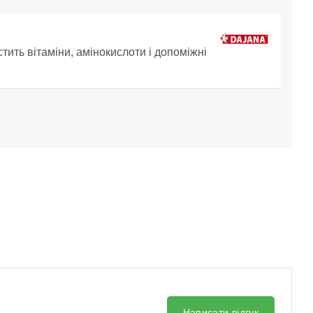
істить вітаміни, амінокислоти і допоміжні
Написати відгук