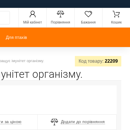
Мій кабінет
Порівняння
Бажання
Кошик
Для птахів
ращує імунітет організму.
Код товару:
22209
унітет організму.
и за ціною
Додати до порівняння