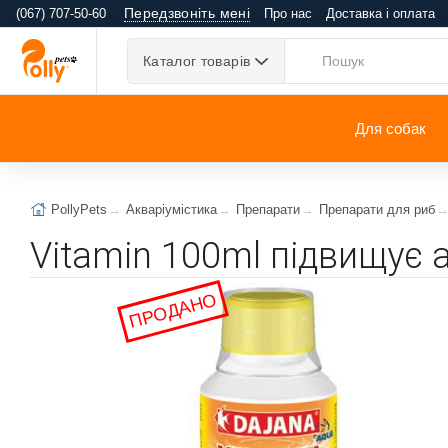
Передзвоніть мені
(067) 707-50-60
Про нас
Доставка і оплата
Каталог товарів
Для собак
PollyPets
Акваріумістика
Препарати
Препарати для риб
Vitamin 100ml підвищує 
ПРОДАНО