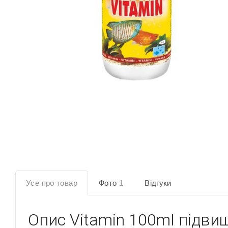
Усе про товар
Фото
1
Відгуки
Опис
Vitamin 100ml підви