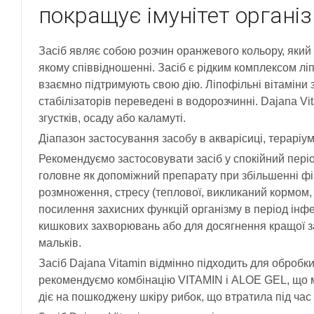
покращує імунітет організ
Засіб являє собою розчин оранжевого кольору, який 
якому співвідношенні. Засіб є рідким комплексом ліп
взаємно підтримують свою дію. Ліпофільні вітаміни 
стабілізаторів переведені в водорозчинні. Dajana Vi
згустків, осаду або каламуті.
Діапазон застосування засобу в акварісиці, тераріу
Рекомендуємо застосовувати засіб у спокійний періо
головне як допоміжний препарату при збільшенні ф
розмноження, стресу (теплової, викликаний кормом, п
посилення захисних функцій організму в період інфе
кишкових захворювань або для досягнення кращої за
мальків.
Засіб Dajana Vitamin відмінно підходить для обробк
рекомендуємо комбінацію VITAMIN і ALOE GEL, що м
діє на пошкоджену шкіру рибок, що втратила під час