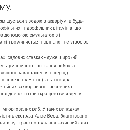
му.
змішується з водою в акваріумі в будь-
офільних і гідрофільних вітамінів, що
за допомогою емульгаторів і
tamin розчиняється повністю і не утворює
мах, садових ставках - дуже широкий.
д гармонійного зростання рибок, а
ізичного навантаження в період
еревезенням і т.п.), а також для
кційних захворювань , черевних і
плідненості ікри і кращого виведення
и імпортованих риб. У таких випадках
істить екстракт Алое Вера, благотворно
 вилову і транспортування захисний слиз.