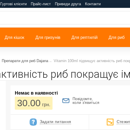
Гуртові клієнти
Прайс-лист
Приведи друга
Контакти
Для кішок
Для гризунів
Для рептилій
Для риб
Препарати для риб Dajana
Vitamin 100ml підвищує активність риб пок
активність риб покращує ім
Немає в наявності
Повідомте,
30.00
коли з'явиться
грн.
Задати питання
Стежит