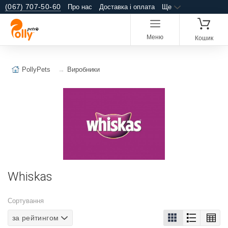
(067) 707-50-60
Про нас
Доставка і оплата
Ще
Меню
Кошик
PollyPets
Виробники
Whiskas
Сортування
за рейтингом