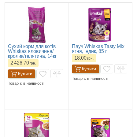
Сухий корм для котів
Пауч Whiskas Tasty Mix
Whiskas яловичина/
ягня, індик, 85 г
кролик/телятина, 14кг
18.00
грн.
2 426.70
грн.
Купити
Купити
Товар є в наявності
Товар є в наявності