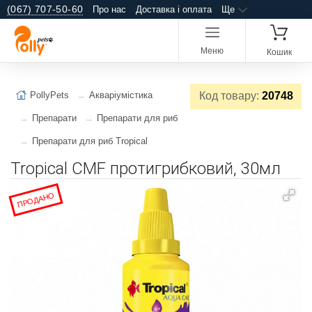
(067) 707-50-60
Про нас
Доставка і оплата
Ще
Меню
Кошик
PollyPets
Акваріумістика
Код товару:
20748
Препарати
Препарати для риб
Препарати для риб Tropical
Tropical CMF протигрибковий, 30мл
ПРОДАНО