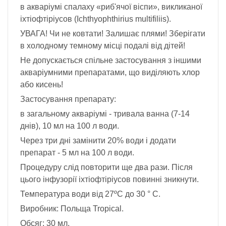
в акваріумі спалаху «риб'ячої віспи», викликаної
іхтіофтіріусов (Ichthyophthirius multifiliis).
УВАГА! Чи не ковтати! Залишає плями! Зберігати
в холодному темному місці подалі від дітей!
Не допускається спільне застосування з іншими
акваріумними препаратами, що виділяють хлор
або кисень!
Застосування препарату:
в загальному акваріумі - тривала ванна (7-14
днів), 10 мл на 100 л води.
Через три дні замінити 20% води і додати
препарат - 5 мл на 100 л води.
Процедуру слід повторити ще два рази. Після
цього інфузорії іхтіофтіріусов повинні зникнути.
Температура води від 27ºС до 30 ° C.
Виробник: Польща Tropical.
Обсяг: 30 мл.