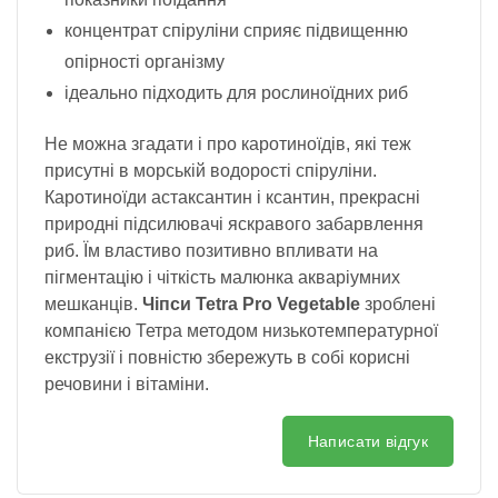
концентрат спіруліни сприяє підвищенню
опірності організму
ідеально підходить для рослиноїдних риб
Не можна згадати і про каротиноїдів, які теж
присутні в морській водорості спіруліни.
Каротиноїди астаксантин і ксантин, прекрасні
природні підсилювачі яскравого забарвлення
риб. Їм властиво позитивно впливати на
пігментацію і чіткість малюнка акваріумних
мешканців.
Чіпси Tetra Pro Vegetable
зроблені
компанією Тетра методом низькотемпературної
екструзії і повністю збережуть в собі корисні
речовини і вітаміни.
Написати відгук