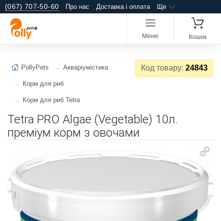
(067) 707-50-60
Про нас
Доставка і оплата
Ще
Меню
Кошик
PollyPets
Акваріумістика
Код товару:
24843
Корм для риб
Корм для риб Tetra
Tetra PRO Algae (Vegetable) 10л.
преміум корм з овочами