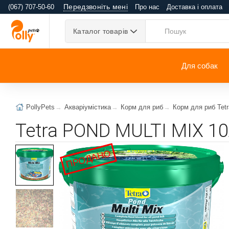
Передзвоніть мені
(067) 707-50-60
Про нас
Доставка і оплата
Каталог товарів
Для собак
PollyPets
Акваріумістика
Корм для риб
Корм для риб Tetr
Tetra POND MULTI MIX 10
ПРОДАНО