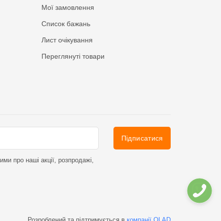
Мої замовлення
Список бажань
Лист очікування
Переглянуті товари
Підписатися
ми про наші акції, розпродажі,
Розроблений та підтримується в
компанії OLAD