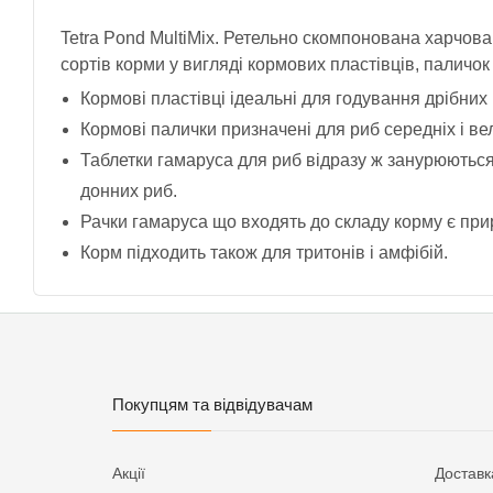
Tetra Pond MultiMix. Ретельно скомпонована харчова 
сортів корми у вигляді кормових пластівців, паличок 
Кормові пластівці ідеальні для годування дрібних 
Кормові палички призначені для риб середніх і ве
Таблетки гамаруса для риб відразу ж занурюються
донних риб.
Рачки гамаруса що входять до складу корму є пр
Корм підходить також для тритонів і амфібій.
Покупцям та відвідувачам
Акції
Доставк