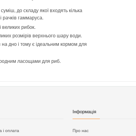
суміш, до складу якої входять кілька
і рачків гаммаруса.
і великих рибок.
ликих розмірів верхнього шару води.
 на дно і тому є ідеальним кормом для
иродним ласощами для риб.
Інформація
а і оплата
Про нас