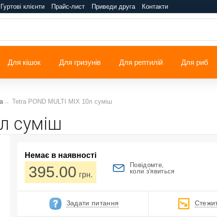
Гуртові клієнти
Прайс-лист
Приведи друга
Контакти
Для кішок
Для гризунів
Для рептилій
Для риб
a
Tetra POND MULTI MIX 10л суміш
л суміш
Немає в наявності
Повідомте,
395.00
коли з'явиться
грн.
Задати питання
Стежит