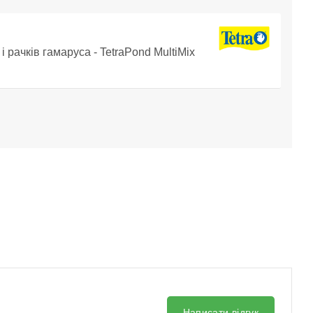
і рачків гамаруса - TetraPond MultiMix
Написати відгук