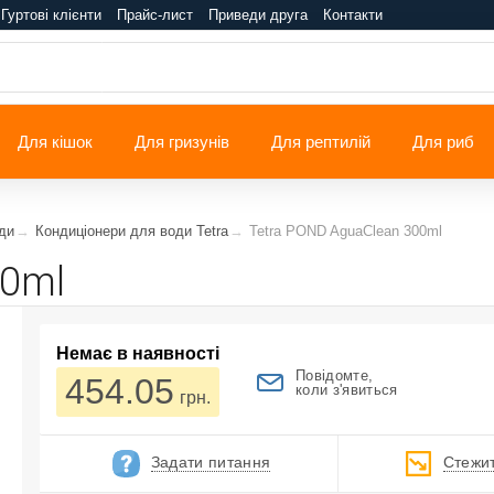
Гуртові клієнти
Прайс-лист
Приведи друга
Контакти
Для кішок
Для гризунів
Для рептилій
Для риб
ди
Кондиціонери для води Tetra
Tetra POND AguaClean 300ml
00ml
Немає в наявності
Повідомте,
454.05
коли з'явиться
грн.
Задати питання
Стежит