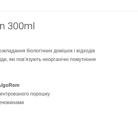
n 300ml
озкладання біологічних домішок і відходів
їди, які пов'язують неорганічні помутніння
 AlgoRem
центрованого порошку
речовинами