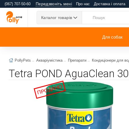
Передзвоніть мені
(067) 707-50-60
Про нас
Доставка і оплата
Каталог товарів
Для собак
PollyPets
Акваріумістика
Препарати
Кондиціонери для во
Tetra POND AguaClean 3
ПРОДАНО