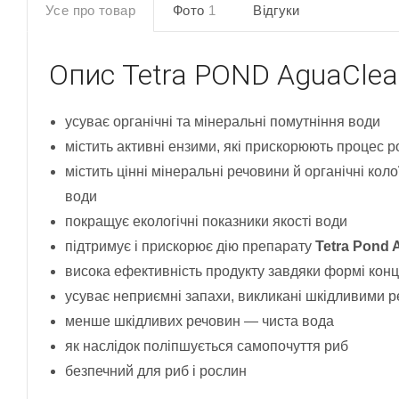
Усе про товар
Фото
1
Відгуки
Опис
Tetra POND AguaClea
усуває органічні та мінеральні помутніння води
містить активні ензими, які прискорюють процес р
містить цінні мінеральні речовини й органічні коло
води
покращує екологічні показники якості води
підтримує і прискорює дію препарату
Tetra Pond
висока ефективність продукту завдяки формі кон
усуває неприємні запахи, викликані шкідливими 
менше шкідливих речовин — чиста вода
як наслідок поліпшується самопочуття риб
безпечний для риб і рослин