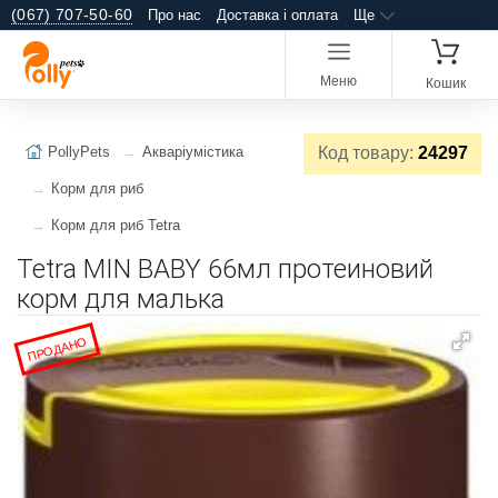
(067) 707-50-60
Про нас
Доставка і оплата
Ще
Меню
Кошик
PollyPets
Акваріумістика
Код товару:
24297
Корм для риб
Корм для риб Tetra
Tetra MIN BABY 66мл протеиновий
корм для малька
ПРОДАНО