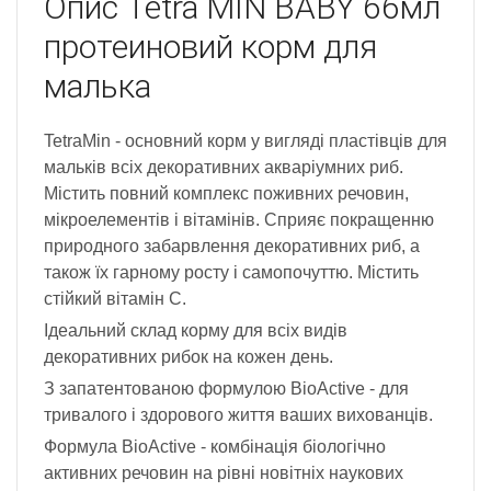
Опис
Tetra MIN BABY 66мл
протеиновий корм для
малька
TetraMin - основний корм у вигляді пластівців для
мальків всіх декоративних акваріумних риб.
Містить повний комплекс поживних речовин,
мікроелементів і вітамінів. Сприяє покращенню
природного забарвлення декоративних риб, а
також їх гарному росту і самопочуттю. Містить
стійкий вітамін С.
Ідеальний склад корму для всіх видів
декоративних рибок на кожен день.
З запатентованою формулою BioActive - для
тривалого і здорового життя ваших вихованців.
Формула BioActive - комбінація біологічно
активних речовин на рівні новітніх наукових