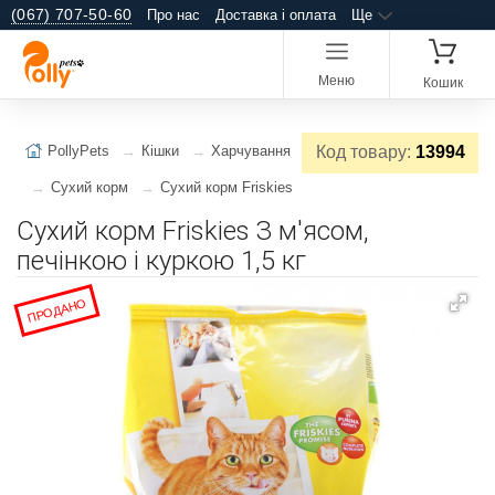
(067) 707-50-60
Про нас
Доставка і оплата
Ще
Меню
Кошик
PollyPets
Кішки
Харчування
Код товару:
13994
Сухий корм
Сухий корм Friskies
Сухий корм Friskies З м'ясом,
печінкою і куркою 1,5 кг
ПРОДАНО