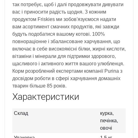
так потребує, щоб і далі продовжувати дивувати
вас і приносити радіcть щодня. З кожним
продуктом Friskies ми зобов'язуємося надати
вам асортимент смачних продуктів, які завжди
будуть подобатися вашому котові. 100%
повнораціонне і збалансоване харчування, що
включає в себе високоякісні білки, жирні кислоти,
вітаміни і мінерали для підтримки здорового,
щасливого і активного життя вашого улюбленця.
Корм розроблений експертами компанії Рurina з
досвідом роботи в сфеpі харчування домaшніх
тварин більше 85 років.
Характеристики
Склад
курка,
печінка,
овочі
Упаковка
1,5 кг