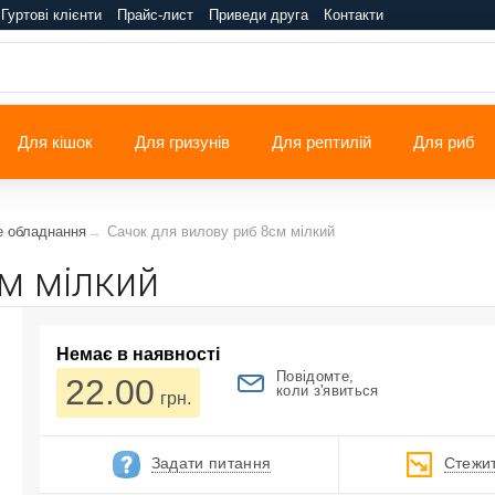
Гуртові клієнти
Прайс-лист
Приведи друга
Контакти
Для кішок
Для гризунів
Для рептилій
Для риб
е обладнання
Сачок для вилову риб 8см мілкий
м мілкий
Немає в наявності
Повідомте,
22.00
коли з'явиться
грн.
Задати питання
Стежит