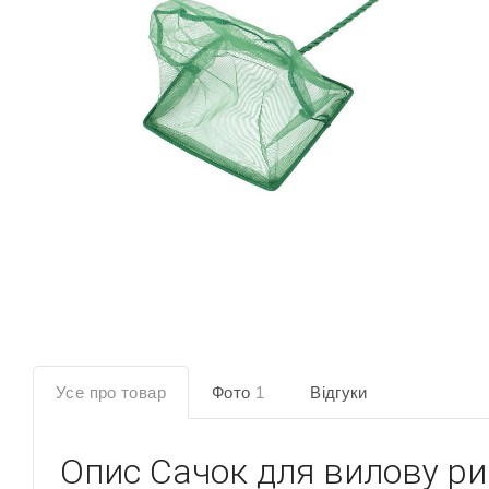
Усе про товар
Фото
1
Відгуки
Опис
Сачок для вилову ри