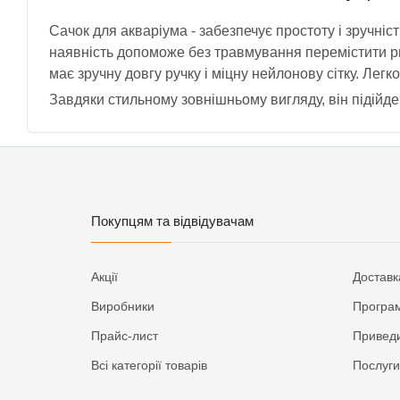
Сачок для акваріума - забезпечує простоту і зручніст
наявність допоможе без травмування перемістити ри
має зручну довгу ручку і міцну нейлонову сітку. Легк
Завдяки стильному зовнішньому вигляду, він підійде
Покупцям та відвідувачам
Акції
Доставк
Виробники
Програм
Прайс-лист
Приведи
Всі категорії товарів
Послуги