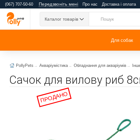
Передзвоніть мені
(067) 707-50-60
Про нас
Доставка і оплата
Каталог товарів
Для собак
PollyPets
Акваріумістика
Обладнання для акваріумів
Інш
Сачок для вилову риб 8с
ПРОДАНО