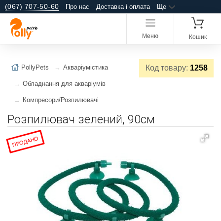
(067) 707-50-60
Про нас
Доставка і оплата
Ще
Меню
Кошик
PollyPets
Акваріумістика
Код товару:
1258
Обладнання для акваріумів
Компресори/Розпилювачі
Розпилювач зелений, 90см
ПРОДАНО