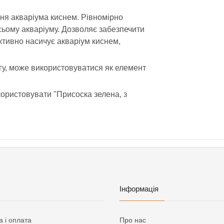
ня акваріума киснем. Рівномірно
сьому акваріуму. Дозволяє забезпечити
тивно насичує акваріум киснем,
у, може використовуватися як елемент
користовувати "Присоска зелена, з
Інформація
а і оплата
Про нас