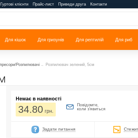
Гуртові клієнти
Прайс-лист
Приведи друга
Контакти
Для кішок
Для гризунів
Для рептилій
Для риб
пресори/Розпилювачі
Розпилювач зелений, 5см
м
Немає в наявності
Повідомте,
34.80
коли з'явиться
грн.
Задати питання
Стежит