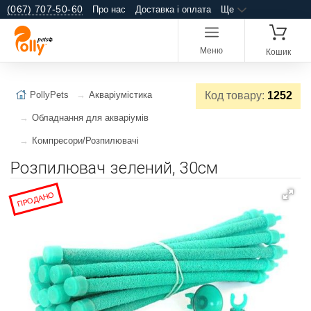
(067) 707-50-60
Про нас
Доставка і оплата
Ще
Меню
Кошик
PollyPets
Акваріумістика
Код товару:
1252
Обладнання для акваріумів
Компресори/Розпилювачі
Розпилювач зелений, 30см
ПРОДАНО