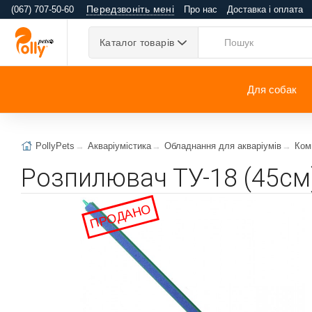
Передзвоніть мені
(067) 707-50-60
Про нас
Доставка і оплата
Каталог товарів
Для собак
PollyPets
Акваріумістика
Обладнання для акваріумів
Ком
Розпилювач ТУ-18 (45см
ПРОДАНО