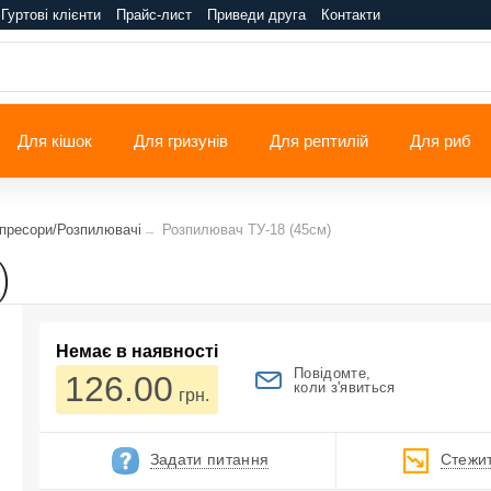
Гуртові клієнти
Прайс-лист
Приведи друга
Контакти
Для кішок
Для гризунів
Для рептилій
Для риб
пресори/Розпилювачі
Розпилювач ТУ-18 (45см)
)
Немає в наявності
Повідомте,
126.00
коли з'явиться
грн.
Задати питання
Стежит