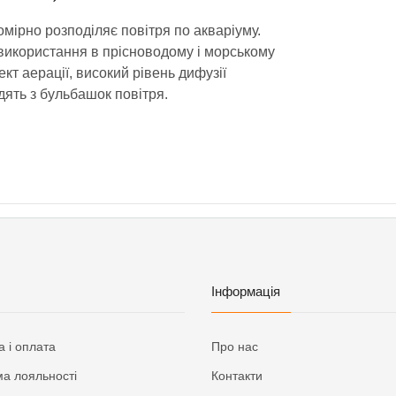
мірно розподіляє повітря по акваріуму.
використання в прісноводому і морському
т аерації, високий рівень дифузії
дять з бульбашок повітря.
Інформація
а і оплата
Про нас
а лояльності
Контакти