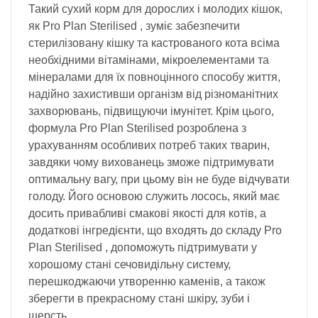
Такий сухий корм для дорослих і молодих кішок,
як Pro Plan Sterilised , зуміє забезпечити
стерилізовану кішку та кастрованого кота всіма
необхідними вітамінами, мікроелементами та
мінералами для їх повноцінного способу життя,
надійно захистивши організм від різноманітних
захворювань, підвищуючи імунітет. Крім цього,
формула Pro Plan Sterilised розроблена з
урахуванням особливих потреб таких тварин,
завдяки чому вихованець зможе підтримувати
оптимальну вагу, при цьому він не буде відчувати
голоду. Його основою служить лосось, який має
досить привабливі
смакові якості для котів, а
додаткові інгредієнти, що входять до складу Pro
Plan Sterilised , допоможуть підтримувати у
хорошому стані сечовидільну систему,
перешкоджаючи утворенню каменів, а також
зберегти в прекрасному стані шкіру, зуби і
шерсть