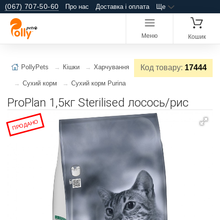
(067) 707-50-60
Про нас
Доставка і оплата
Ще
Меню
Кошик
PollyPets
Кішки
Харчування
Код товару:
17444
Сухий корм
Сухий корм Purina
ProPlan 1,5кг Sterilised лосось/рис
ПРОДАНО