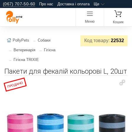
(067) 707-50-60
Про нас
Доставка і оплата
Ще
Меню
Кошик
PollyPets
Собаки
Код товару:
22532
Ветеринарія
Гігієна
Гігієна TRIXIE
Пакети для фекалій кольорові L, 20шт
ПРОДАНО