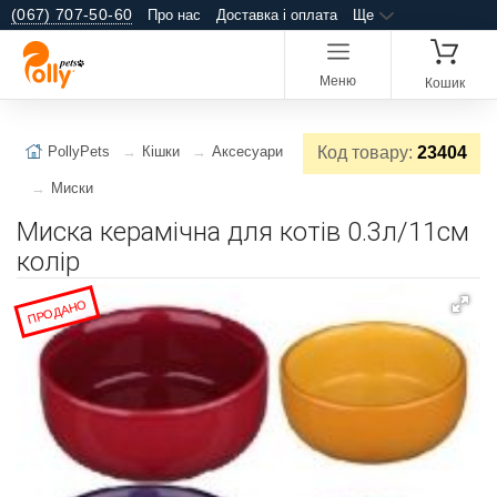
(067) 707-50-60
Про нас
Доставка і оплата
Ще
Меню
Кошик
PollyPets
Кішки
Аксесуари
Код товару:
23404
Миски
Миска керамічна для котів 0.3л/11см
колір
ПРОДАНО