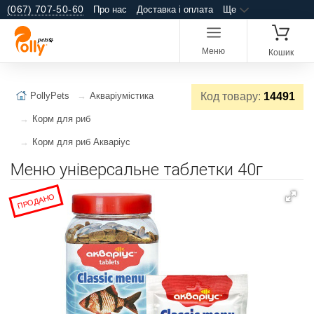
(067) 707-50-60
Про нас
Доставка і оплата
Ще
Меню
Кошик
PollyPets
Акваріумістика
Код товару:
14491
Корм для риб
Корм для риб Акваріус
Меню універсальне таблетки 40г
ПРОДАНО