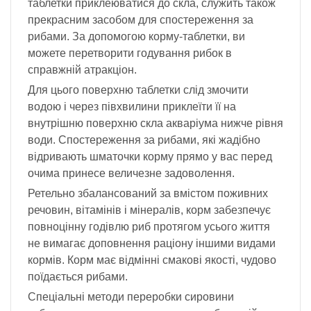
таблетки приклеюватися до скла, служить також
прекрасним засобом для спостереження за
рибами. За допомогою корму-таблетки, ви
можете перетворити годування рибок в
справжній атракціон.
Для цього поверхню таблетки слід змочити
водою і через півхвилини приклеїти її на
внутрішню поверхню скла акваріума нижче рівня
води. Спостереження за рибами, які жадібно
відривають шматочки корму прямо у вас перед
очима принесе величезне задоволення.
Ретельно збалансований за вмістом поживних
речовин, вітамінів і мінералів, корм забезпечує
повноцінну годівлю риб протягом усього життя
не вимагає доповнення раціону іншими видами
кормів. Корм має відмінні смакові якості, чудово
поїдається рибами.
Спеціальні методи переробки сировини