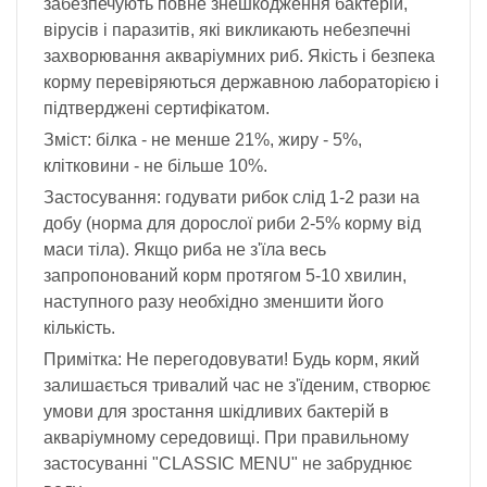
забезпечують повне знешкодження бактерій,
вірусів і паразитів, які викликають небезпечні
захворювання акваріумних риб. Якість і безпека
корму перевіряються державною лабораторією і
підтверджені сертифікатом.
Зміст: білка - не менше 21%, жиру - 5%,
клітковини - не більше 10%.
Застосування: годувати рибок слід 1-2 рази на
добу (норма для дорослої риби 2-5% корму від
маси тіла). Якщо риба не з'їла весь
запропонований корм протягом 5-10 хвилин,
наступного разу необхідно зменшити його
кількість.
Примітка: Не перегодовувати! Будь корм, який
залишається тривалий час не з'їденим, створює
умови для зростання шкідливих бактерій в
акваріумному середовищі. При правильному
застосуванні "CLASSIC MENU" не забруднює