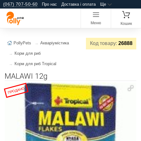
(067) 707-50-60
Про нас
Доставка і оплата
Ще
Меню
Кошик
PollyPets
Акваріумістика
Код товару:
26888
Корм для риб
Корм для риб Tropical
MALAWI 12g
ПРОДАНО