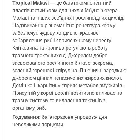
Tropical Malawi
— це багатокомпонентний
пластівчастий корм для цихлід Мбуна з озера
Малаві та інших всеїдних і рослиноїдних цихлід.
Надзвичайно різноманітна рецептура корму
забезпечує чудову кондицію, красиве
забарвлення риб і сприяє їхньому нересту.
Клітковина та кропива регулюють роботу
травного тракту цихлід. Джерелом добре
засвоюваного рослинного білка є, зокрема,
зелений горошок і спіруліна. Пшеничні зародки є
джерелом цінних ненасичених жирових кислот.
Домішка L-карнітину сприяє метаболізму жирів.
Присутній у кормі цеоліт позитивно впливає на
травну систему та видалення токсинів з
організму риб.
Годування:
багаторазове упродовж дня
невеликими порціями