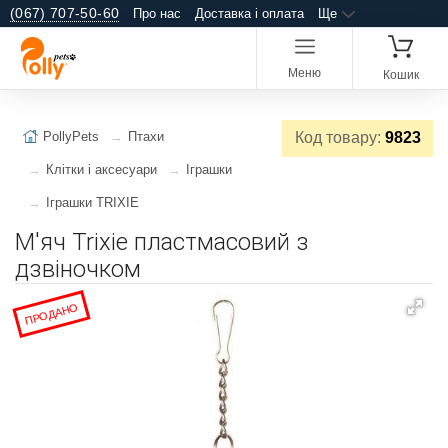
(067) 707-50-60
Про нас
Доставка і оплата
Ще
Меню
Кошик
PollyPets
Птахи
Код товару:
9823
Клітки і аксесуари
Іграшки
Іграшки TRIXIE
​М'яч Trixie пластмасовий з
дзвіночком
ПРОДАНО