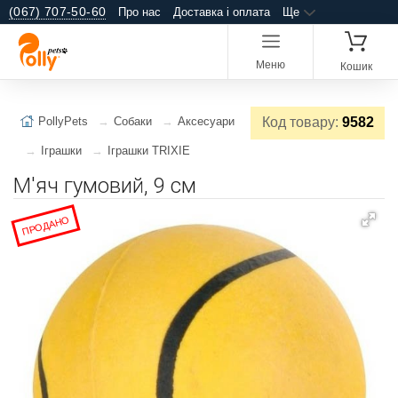
(067) 707-50-60
Про нас
Доставка і оплата
Ще
Меню
Кошик
PollyPets
Собаки
Аксесуари
Код товару:
9582
Іграшки
Іграшки TRIXIE
М'яч гумовий, 9 см
ПРОДАНО