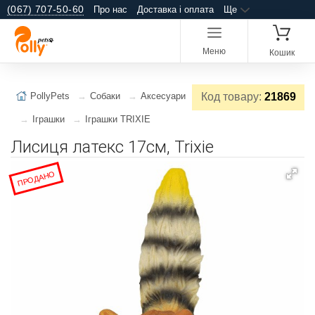
(067) 707-50-60
Про нас
Доставка і оплата
Ще
Меню
Кошик
PollyPets
Собаки
Аксесуари
Код товару:
21869
Іграшки
Іграшки TRIXIE
Лисиця латекс 17см, Trixie
ПРОДАНО