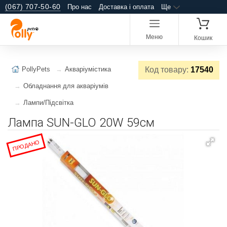
(067) 707-50-60
Про нас
Доставка і оплата
Ще
Меню
Кошик
PollyPets
Акваріумістика
Код товару:
17540
Обладнання для акваріумів
Лампи/Підсвітка
Лампа SUN-GLO 20W 59см
ПРОДАНО