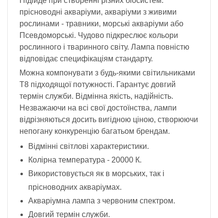
Підійде при створенні різних біосистем:
прісноводні акваріуми, акваріуми з живими
рослинами - травники, морські акваріуми або
Псевдоморські. Чудово підкреслює кольори
рослинного і тваринного світу. Лампа повністю
відповідає специфікаціям стандарту.
Можна компонувати з будь-якими світильниками
Т8 підходящої потужності. Гарантує довгий
термін служби. Відмінна якість, надійність.
Незважаючи на всі свої достоїнства, лампи
відрізняються досить вигідною ціною, створюючи
непогану конкуренцію багатьом брендам.
Відмінні світлові характеристики.
Колірна температура - 20000 К.
Використовується як в морських, так і
прісноводних акваріумах.
Акваріумна лампа з червоним спектром.
Довгий термін служби.