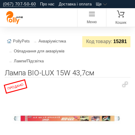
(067) 707-50-60
Про нас
Доставка і оплата
Ще
Меню
Кошик
PollyPets
Акваріумістика
Код товару:
15281
Обладнання для акваріумів
Лампи/Підсвітка
Лампа BIO-LUX 15W 43,7см
ПРОДАНО