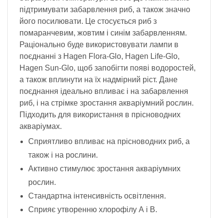
підтримувати забарвлення риб, а також значно
його посилювати. Це стосується риб з
помаранчевим, жовтим і синім забарвленням.
Раціонально буде використовувати лампи в
поєднанні з Hagen Flora-Glo, Hagen Life-Glo,
Hagen Sun-Glo, щоб запобігти появі водоростей,
а також вплинути на їх надмірний ріст. Дане
поєднання ідеально впливає і на забарвлення
риб, і на стрімке зростання акваріумний рослин.
Підходить для використання в прісноводних
акваріумах.
Сприятливо впливає на прісноводних риб, а
також і на рослини.
Активно стимулює зростання акваріумних
рослин.
Стандартна інтенсивність освітлення.
Сприяє утворенню хлорофілу А і В.