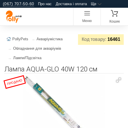
(067) 707-50-60
Про нас
Доставка і оплата
Ще
Меню
Кошик
PollyPets
Акваріумістика
Код товару:
16461
Обладнання для акваріумів
Лампи/Підсвітка
Лампа AQUA-GLO 40W 120 см
ПРОДАНО