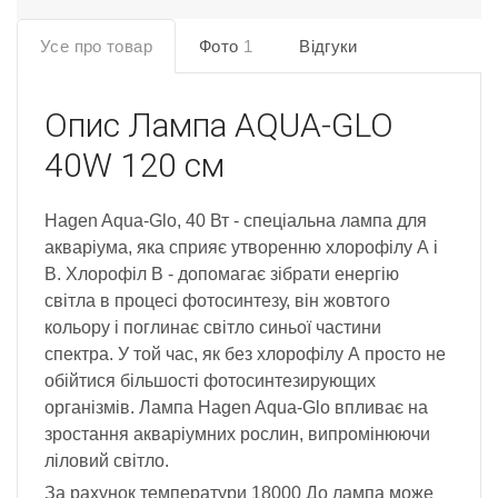
Усе про товар
Фото
1
Відгуки
Опис
Лампа AQUA-GLO
40W 120 см
Hagen Aqua-Glo, 40 Вт - спеціальна лампа для
акваріума, яка сприяє утворенню хлорофілу А і
В. Хлорофіл В - допомагає зібрати енергію
світла в процесі фотосинтезу, він жовтого
кольору і поглинає світло синьої частини
спектра. У той час, як без хлорофілу А просто не
обійтися більшості фотосинтезирующих
організмів. Лампа Hagen Aqua-Glo впливає на
зростання акваріумних рослин, випромінюючи
ліловий світло.
За рахунок температури 18000 До лампа може