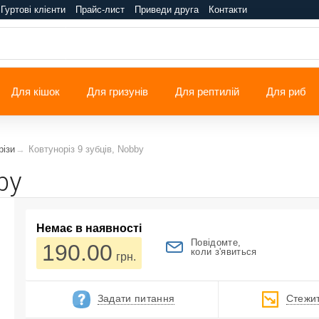
Гуртові клієнти
Прайс-лист
Приведи друга
Контакти
Для кішок
Для гризунів
Для рептилій
Для риб
різи
Ковтуноріз 9 зубців, Nobby
by
Немає в наявності
Повідомте,
190.00
коли з'явиться
грн.
Задати питання
Стежит