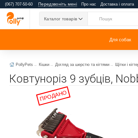
Передзвоніть мені
(067) 707-50-60
Про нас
Доставка і оплата
Каталог товарів
Для собак
PollyPets
Кішки
Догляд за шерстю та кігтями
Щітки і кігте
Ковтуноріз 9 зубців, Nob
ПРОДАНО