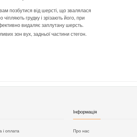
вам позбутися від шерсті, що звалялася
чіпляють грудку і зрізають його, при
фективно видаляє заплутану шерсть.
ливих зон вух, задньої частини стегон.
Інформація
а і оплата
Про нас