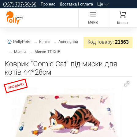
(067) 707-50-60
Про нас
Доставка і оплата
Ще
Меню
Кошик
PollyPets
Кішки
Аксесуари
Код товару:
21563
Миски
Миски TRIXIE
Коврик "Comic Cat" під миски для
котів 44*28см
ПРОДАНО