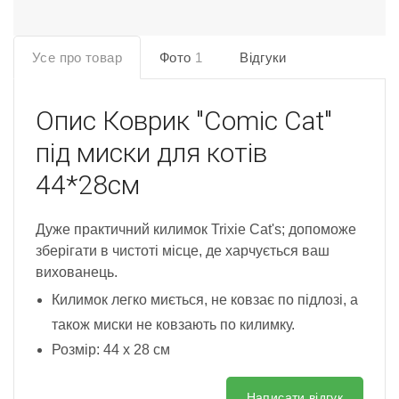
Усе про товар
Фото
1
Відгуки
Опис
Коврик "Comic Cat"
під миски для котів
44*28см
Дуже практичний килимок Trixie Cat's; допоможе
зберігати в чистоті місце, де харчується ваш
вихованець.
Килимок легко миється, не ковзає по підлозі, а
також миски не ковзають по килимку.
Розмір: 44 х 28 см
Написати відгук