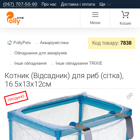
(067) 707-50-60
Про нас
Доставка і оплата
Ще
Меню
Кошик
PollyPets
Акваріумістика
Код товару:
7838
Обладнання для акваріумів
Інше обладнання
Інше обладнання TRIXIE
Котник (Відсадник) для риб (сітка),
16.5х13х12см
ПРОДАНО