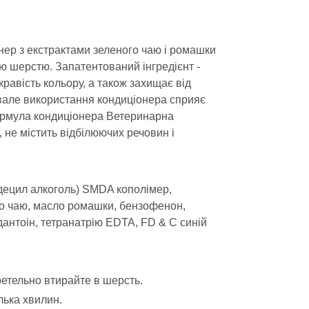
онер з екстрактами зеленого чаю і ромашки
ою шерстю. Запатентований інгредієнт -
равість кольору, а також захищає від
вале використання кондиціонера сприяє
ормула кондиціонера Ветеринарна
 не містить відбілюючих речовин і
(децил алкоголь) SMDA кополімер,
ого чаю, масло ромашки, бензофенон,
антоін, тетранатрію EDTA, FD & C синій
ретельно втирайте в шерсть.
лька хвилин.