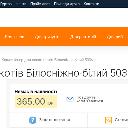
Гуртові клієнти
Прайс-лист
Приведи друга
Контакти
Для кішок
Для гризунів
Для рептилій
Для риб
Кондиціонер для собак і котів Білосніжно-білий 503мл
 котів Білосніжно-білий 50
Немає в наявності
Повідомте,
365.00
коли з'явиться
грн.
Задати питання
Стежит