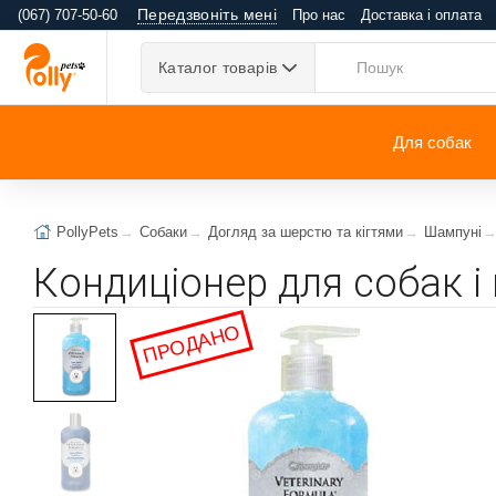
Передзвоніть мені
(067) 707-50-60
Про нас
Доставка і оплата
Каталог товарів
Для собак
PollyPets
Собаки
Догляд за шерстю та кігтями
Шампуні
Кондиціонер для собак і
ПРОДАНО