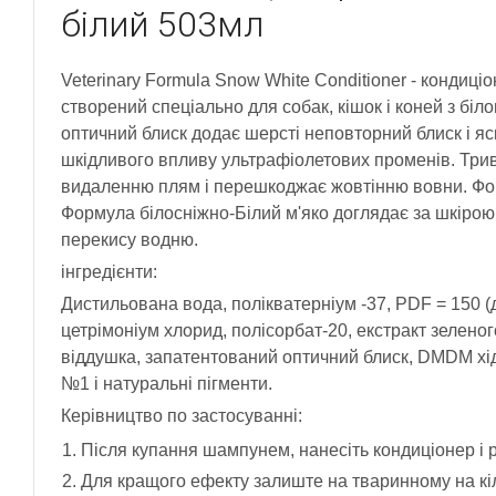
білий 503мл
Veterinary Formula Snow White Conditioner - кондиці
створений спеціально для собак, кішок і коней з біл
оптичний блиск додає шерсті неповторний блиск і яск
шкідливого впливу ультрафіолетових променів. Три
видаленню плям і перешкоджає жовтінню вовни. Ф
Формула білосніжно-Білий м'яко доглядає за шкірою,
перекису водню.
інгредієнти:
Дистильована вода, полікватерніум -37, PDF = 150 
цетрімоніум хлорид, полісорбат-20, екстракт зелен
віддушка, запатентований оптичний блиск, DMDM хід
№1 і натуральні пігменти.
Керівництво по застосуванні:
Після купання шампунем, нанесіть кондиціонер і 
Для кращого ефекту залиште на тваринному на кі