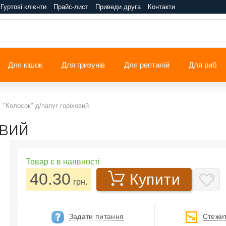
Гуртові клієнти
Прайс-лист
Приведи друга
Контакти
Для кішок
Для гризунів
Для рептилій
Для риб
"Колосок" д/папуг горіховий
овий
Товар є в наявності
40.30
Купити
грн.
Задати питання
Стежит