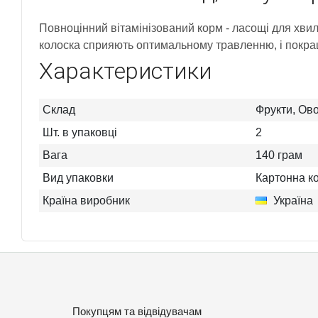
Повноцінний вітамінізований корм - ласощі для хвил
колоска сприяють оптимальному травленню, і покра
Характеристики
Склад
Фрукти, Ово
Шт. в упаковці
2
Вага
140 грам
Вид упаковки
Картонна к
Країна виробник
Україна
Покупцям та відвідувачам