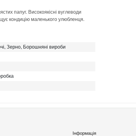
ястих папуг. Високоякісні вуглеводи
щує кондицію маленького улюбленця.
чі, Зерно, Борошняні вироби
оробка
Інформація