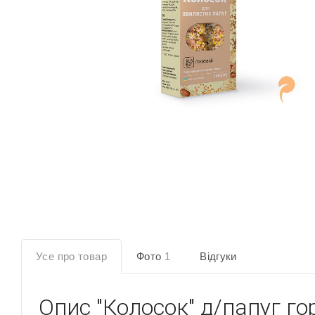
Усе про товар
Фото
1
Відгуки
Опис
"Колосок" д/папуг го