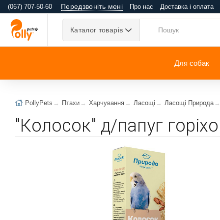
Передзвоніть мені
(067) 707-50-60
Про нас
Доставка і оплата
Каталог товарів
Для собак
PollyPets
Птахи
Харчування
Ласощі
Ласощі Природа
"Колосок" д/папуг горіх