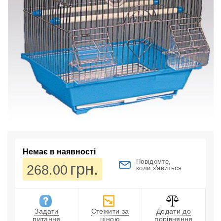
Немає в наявності
Повідомте,
грн.
268.00
коли з'явиться
Задати
Стежити за
Додати до
питання
ціною
порівняння