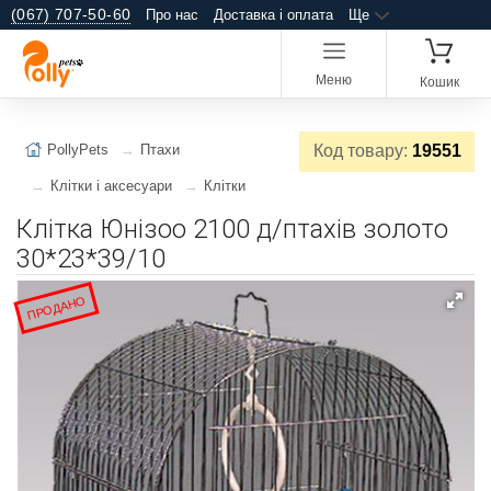
(067) 707-50-60
Про нас
Доставка і оплата
Ще
Меню
Кошик
PollyPets
Птахи
Код товару:
19551
Клітки і аксесуари
Клітки
Клітка Юнізоо 2100 д/птахів золото
30*23*39/10
ПРОДАНО