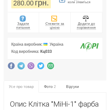
грн.
280.00
коли з'явиться
Задати
Стежити за
Додати до
питання
ціною
порівняння
Країна виробник:
Україна
Код виробника:
Кц033
Усе про товар
Фото
2
Відгуки
Опис
Клітка "МіНі-1" фарба