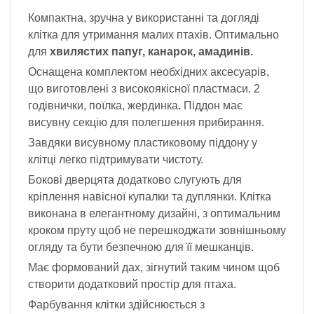
Компактна, зручна у використанні та догляді
клітка для утримання малих птахів. Оптимально
для
хвилястих папуг, канарок,
амадинів.
Оснащена комплектом необхідних аксесуарів,
що виготовлені з високоякісної пластмаси. 2
годівнички, поїлка, жердинка
.
Піддон має
висувну секцію для полегшення прибирання.
Завдяки висувному пластиковому піддону у
клітці легко підтримувати чистоту.
Бокові дверцята додатково слугують для
кріплення навісної купалки та дуплянки. Клітка
виконана в елегантному дизайні, з оптимальним
кроком пруту щоб не перешкоджати зовнішньому
огляду та бути безпечною для її мешканців.
Має формований дах, зігнутий таким чином щоб
створити додатковий простір для птаха.
Фарбування клітки здійснюється з