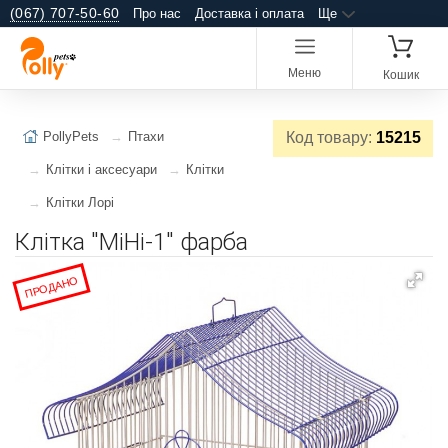
(067) 707-50-60
Про нас
Доставка і оплата
Ще
Меню
Кошик
PollyPets
Птахи
Код товару:
15215
Клітки і аксесуари
Клітки
Клітки Лорі
Клітка "МіНі-1" фарба
ПРОДАНО