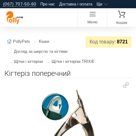
(067) 707-50-60
Про нас
Доставка і оплата
Ще
Меню
Кошик
PollyPets
Кішки
Код товару:
8721
Догляд за шерстю та кігтями
Щітки і кігтерізи
Щітки і кігтерізи TRIXIE
Кігтеріз поперечний