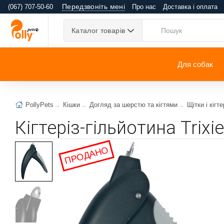
Передзвоніть мені
(067) 707-50-60
Про нас
Доставка і оплата
Каталог товарів
Для собак
PollyPets
Кішки
Догляд за шерстю та кігтями
Щітки і кігте
Кігтеріз-гільйотина Trixi
ПРОДАНО