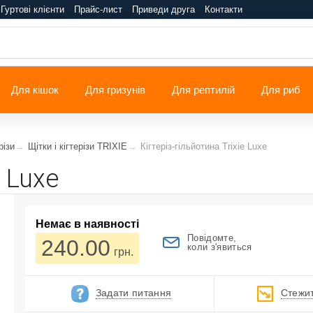
Гуртові клієнти
Прайс-лист
Приведи друга
Контакти
Для кішок
Для гризунів
Для рептилій
Для риб
різи
Щітки і кігтерізи TRIXIE
Кігтеріз-гільйотина Trixie Luxe
e Luxe
Немає в наявності
Повідомте,
240.00
коли з'явиться
грн.
Задати питання
Стежит