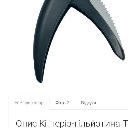
Усе про товар
Фото
2
Відгуки
Опис
Кігтеріз-гільйотина T