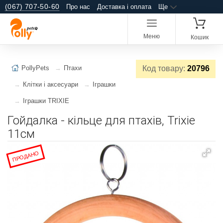
(067) 707-50-60
Про нас
Доставка і оплата
Ще
Меню
Кошик
PollyPets
Птахи
Код товару:
20796
Клітки і аксесуари
Іграшки
Іграшки TRIXIE
Гойдалка - кільце для птахів, Trixie
11см
ПРОДАНО