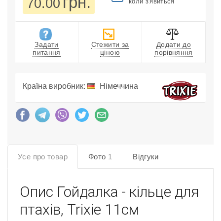
грн.
70.00
коли з'явиться
Задати
Стежити за
Додати до
питання
ціною
порівняння
Країна виробник:
Німеччина
Усе про товар
Фото
1
Відгуки
Опис
Гойдалка - кільце для
птахів, Trixie 11см