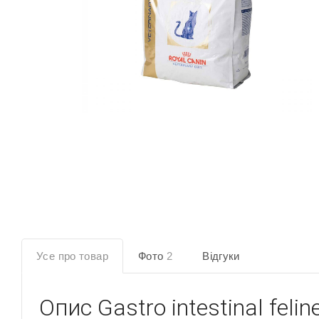
Усе про товар
Фото
2
Відгуки
Опис
Gastro intestinal feli