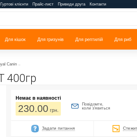
Гуртові клієнти
Прайс-лист
Приведи друга
Контакти
Для кішок
Для гризунів
Для рептилій
Для риб
yal Canin
AT 400гр
Немає в наявності
Повідомте,
230.00
коли з'явиться
грн.
Задати питання
Стежит