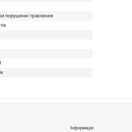
при порушенні травлення
тів
й
ік
Інформація