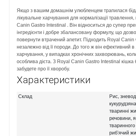
Якщо з вашим домашнім улюбленцем трапилася біда
лікувальне харчування для нормалізації травлення, 
Canin Gastro Intestinal . Він відноситься до супер пр
інгредієнти і добре збалансовану формулу, що дозво
повернути втрачений апетит. Підходить Royal Canin 
незалежно від її породи. До того ж він ефективний в
харчування, у випадках хронічних захворювань, коли
особлива дієта. З Royal Canin Gastro Intestinal кішка
забудете про її хворобу.
Характеристики
Склад
Рис, зневод
кукурудзяна
тваринні жи
речовини, я
тваринного 
риб'ячий жи