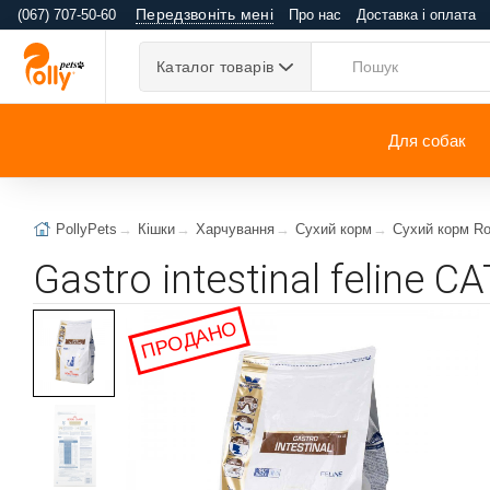
Передзвоніть мені
(067) 707-50-60
Про нас
Доставка і оплата
Каталог товарів
Для собак
PollyPets
Кішки
Харчування
Сухий корм
Сухий корм Ro
Gastro intestinal feline C
ПРОДАНО