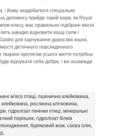
, і йому знадобилося спеціальне
на допомогу прийде такий корм, як Royal
еміум класу, має правильно підібрані якісні
лить швидко відновити кішці сили і
Gastro для харчування дорослих кішок,
 якості дієтичного повсякденного
 тварині протягом усього життя потрібна
 буде відчувати себе добре, і ви назавжди
нені м'ясо птиці, пшенична клейковина,
 клейковина, рослинна клітковина,
ри, гідролізат печінки птиці, мінеральні
єчний порошок, гідролізат білків
походження, буряковий жом, соєва олія,
р,