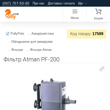
(067) 707-50-60
Про нас
Доставка і оплата
Ще
Меню
Кошик
PollyPets
Акваріумістика
Код товару:
17599
Обладнання для акваріумів
Фільтри
Фільтри Atman
Фільтр Atman PF-200