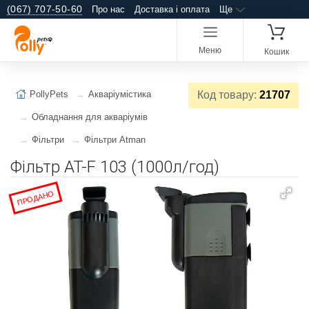
(067) 707-50-60
Про нас
Доставка і оплата
Ще
Меню
Кошик
PollyPets
Акваріумістика
Код товару:
21707
Обладнання для акваріумів
Фільтри
Фільтри Atman
Фільтр AT-F 103 (1000л/год)
ПРОДАНО