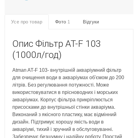
Усе про товар
Фото
1
Відгуки
Опис
Фільтр AT-F 103
(1000л/год)
Atman AT-F 103- внутрішній акваріумний фільтр
для очищення води в акваріумах об'ємом до 200
літрів. Без регулювання потужності. Може
використовуватися в прісноводних і морських
акваріумах. Корпус фільтра прикріплюється
присосками до внутрішньої стінки акваріума.
Виконаний з якісного пластику, має відмінний
дизайн. Підтримує хорошу якість води в
акваріумі, тихий і зручний в обслуговуванні.
Забезпечує безшумну і надійну роботу. Простий