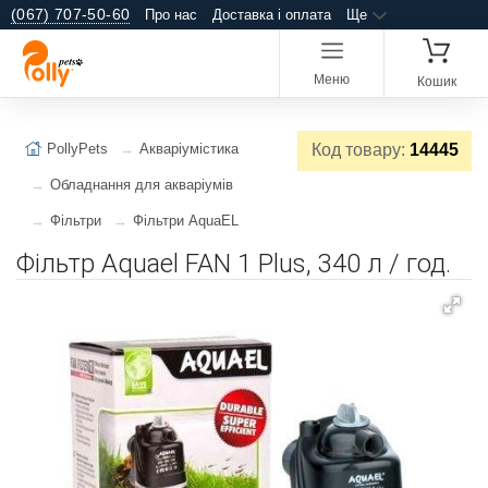
(067) 707-50-60
Про нас
Доставка і оплата
Ще
Меню
Кошик
PollyPets
Акваріумістика
Код товару:
14445
Обладнання для акваріумів
Фільтри
Фільтри AquaEL
Фільтр Aquael FAN 1 Plus, 340 л / год.