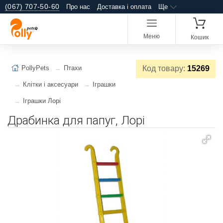
(067) 707-50-60
Про нас
Доставка і оплата
Ще
Меню
Кошик
PollyPets
Птахи
Код товару:
15269
Клітки і аксесуари
Іграшки
Іграшки Лорі
Драбинка для папуг, Лорі