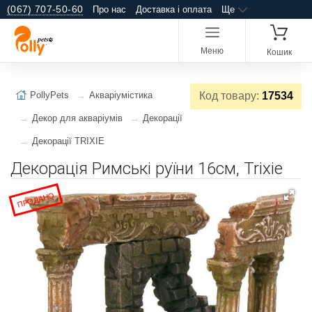
(067) 707-50-60
Про нас
Доставка і оплата
Ще
Меню
Кошик
PollyPets
Акваріумістика
Код товару:
17534
Декор для акваріумів
Декорації
Декорації TRIXIE
Декорація Римські руїни 16см, Trixie
ПРОДАНО