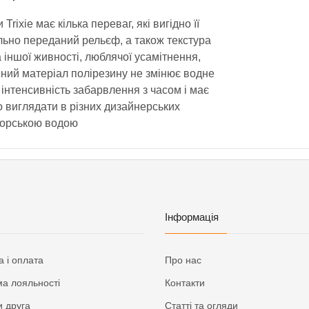
ixie має кілька переваг, які вигідно її
льно переданий рельєф, а також текстура
а іншої живності, люблячої усамітнення,
сний матеріал полірезину не змінює водне
 інтенсивність забарвлення з часом і має
 виглядати в різних дизайнерських
 морською водою
Інформація
а і оплата
Про нас
а лояльності
Контакти
 друга
Статті та огляди