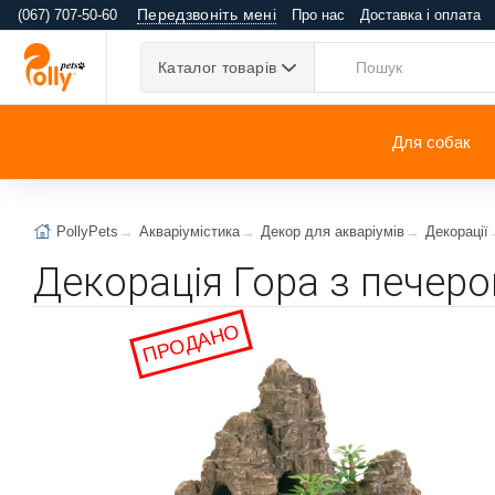
Передзвоніть мені
(067) 707-50-60
Про нас
Доставка і оплата
Каталог товарів
Для собак
PollyPets
Акваріумістика
Декор для акваріумів
Декорації
Декорація Гора з печер
ПРОДАНО