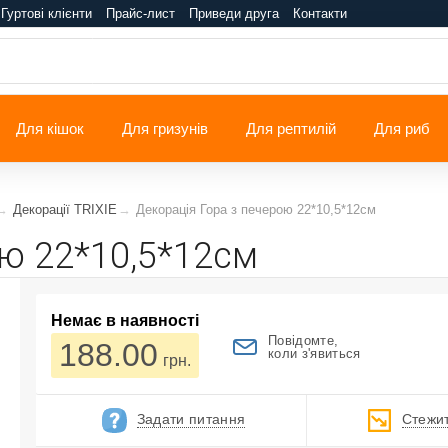
Гуртові клієнти
Прайс-лист
Приведи друга
Контакти
Для кішок
Для гризунів
Для рептилій
Для риб
Декорації TRIXIE
Декорація Гора з печерою 22*10,5*12см
ою 22*10,5*12см
Немає в наявності
Повідомте,
188.00
коли з'явиться
грн.
Задати питання
Стежит