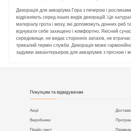
Декорація для акваріума Гора з печерою і рослинами Tr
відрізняють серед інших видів декорацій. Це натура
матеріалу грота і моху, які допоможуть донних риб т
відчувати себе захищено і комфортно. Якісний суча
середовище, не видає сторонніх запахів, не втрачає
тривалий термін служби. Декорація може гармонійно
задумки акваінтерьеров для акваріумів з прісною і
Покупцям та відвідувачам
Акції
Доставк
Виробники
Програм
Прайс-лист
Приведи