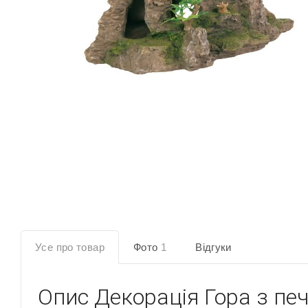
Усе про товар
Фото
1
Відгуки
Опис
Декорація Гора з пе