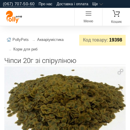
(067) 707-50-60
Про нас
Доставка і оплата
Ще
Меню
Кошик
PollyPets
Акваріумістика
Код товару:
19398
Корм для риб
Чіпси 20г зі спіруліною