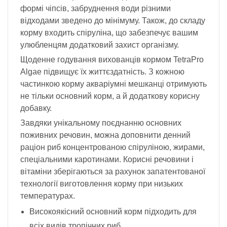
формі чіпсів, забруднення води різними
відходами зведено до мінімуму. Також, до складу
корму входить спіруліна, що забезпечує вашим
улюбленцям додатковий захист організму.
Щоденне годування вихованців кормом TetraPro
Algae підвищує їх життєздатність. З кожною
частинкою корму акваріумні мешканці отримують
не тільки основний корм, а й додаткову корисну
добавку.
Завдяки унікальному поєднанню основних
поживних речовин, можна доповнити денний
раціон риб концентрованою спіруліною, жирами,
спеціальними каротинами. Корисні речовини і
вітаміни зберігаються за рахунок запатентованої
технології виготовлення корму при низьких
температурах.
Високоякісний основний корм підходить для
всіх видів тропічних риб.