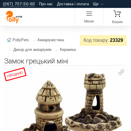
(067) 707-50-60
Про нас
Доставка і оплата
Ще
Меню
Кошик
PollyPets
Акваріумістика
Код товару:
23329
Декор для акваріумів
Кераміка
Замок грецький міні
ПРОДАНО