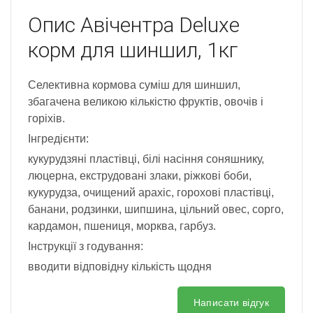
Опис
Авічентра Deluxe
корм для шиншил, 1кг
Селективна кормова суміш для шиншил,
збагачена великою кількістю фруктів, овочів і
горіхів.
Інгредієнти:
кукурудзяні пластівці, білі насіння соняшнику,
люцерна, екструдовані злаки, ріжкові боби,
кукурудза, очищений арахіс, горохові пластівці,
банани, родзинки, шипшина, цільний овес, сорго,
кардамон, пшениця, морква, гарбуз.
Інструкції з годування:
вводити відповідну кількість щодня
Написати відгук