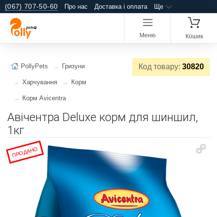
(067) 707-50-60
Про нас
Доставка і оплата
Ще
Меню
Кошик
PollyPets
Гризуни
Код товару:
30820
Харчування
Корм
Корм Avicentra
Авічентра Deluxe корм для шиншил,
1кг
ПРОДАНО